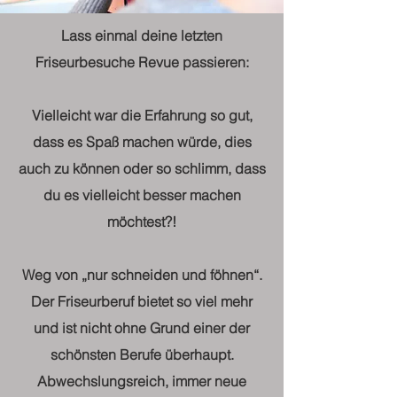
Lass einmal deine letzten
Friseurbesuche Revue passieren:
Vielleicht war die Erfahrung so gut,
dass es Spaß machen würde, dies
auch zu können oder so schlimm, dass
du es vielleicht besser machen
möchtest?!
Weg von „nur schneiden und föhnen“.
Der Friseurberuf bietet so viel mehr
und ist nicht ohne Grund einer der
schönsten Berufe überhaupt.
Abwechslungsreich, immer neue