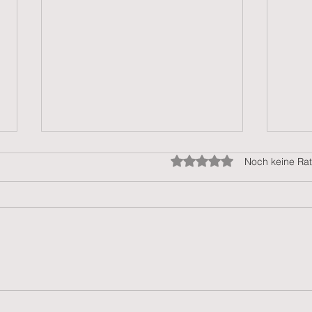
Mit 0 von 5 Sternen bewer
Noch keine Rat
Rundschreiben 2025/20
Rund