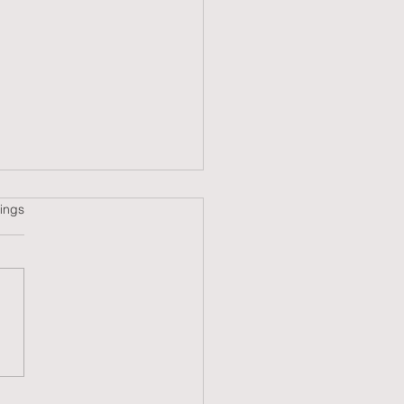
tet.
ings
schreiben 2025/19