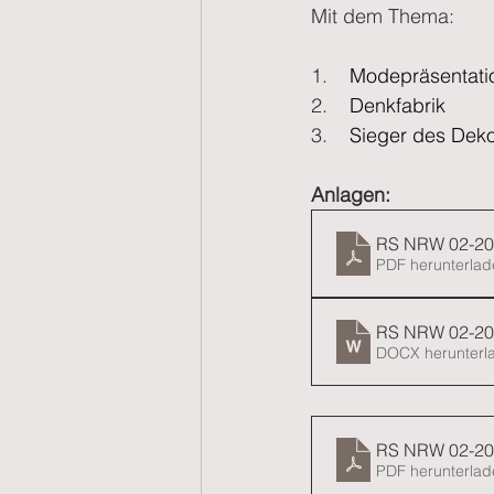
Mit dem Thema:
1.    
Modepräsentati
2.    
Denkfabrik
3.    
Sieger des Deko
Anlagen:
RS NRW 02-2
PDF herunterlad
RS NRW 02-2
DOCX herunterl
RS NRW 02-20
PDF herunterlad