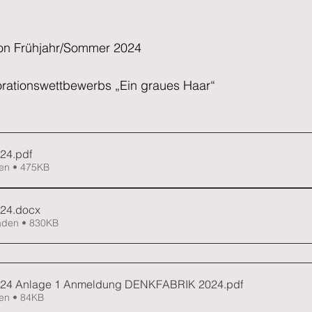
on Frühjahr/Sommer 2024
rationswettbewerbs „Ein graues Haar“
024
.pdf
en • 475KB
024
.docx
aden • 830KB
24 Anlage 1 Anmeldung DENKFABRIK 2024
.pdf
en • 84KB